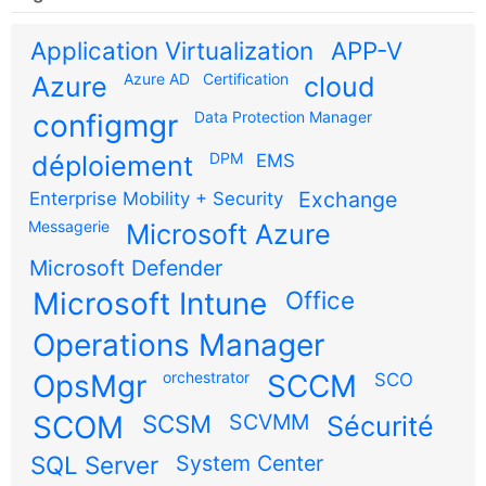
Application Virtualization
APP-V
Azure AD
Certification
Azure
cloud
configmgr
Data Protection Manager
DPM
déploiement
EMS
Exchange
Enterprise Mobility + Security
Messagerie
Microsoft Azure
Microsoft Defender
Microsoft Intune
Office
Operations Manager
OpsMgr
orchestrator
SCCM
SCO
SCOM
SCSM
SCVMM
Sécurité
SQL Server
System Center