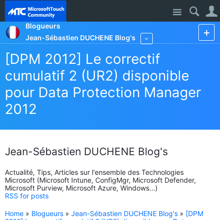
Site
Blogueurs
Jean-Sébastien DUCHENE Blog's
More
[DPM 2012] Le correctif
cumulatif 2 (UR2) disponible
pour Data Protection Manager
2012
Jean-Sébastien DUCHENE Blog's
Actualité, Tips, Articles sur l'ensemble des Technologies
Microsoft (Microsoft Intune, ConfigMgr, Microsoft Defender,
Microsoft Purview, Microsoft Azure, Windows...)
RSS for posts
Home
»
Blogueurs
»
Jean-Sébastien DUCHENE Blog's
»
[DPM