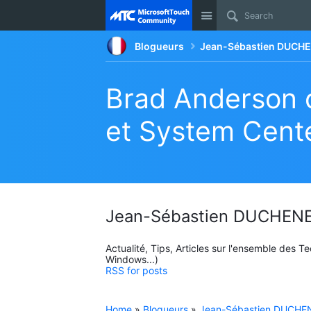
Site
Blogueurs
Jean-Sébastien DUCHE
Brad Anderson c
et System Cent
Jean-Sébastien DUCHENE
Actualité, Tips, Articles sur l'ensemble des 
Windows...)
RSS for posts
Home
»
Blogueurs
»
Jean-Sébastien DUCHEN