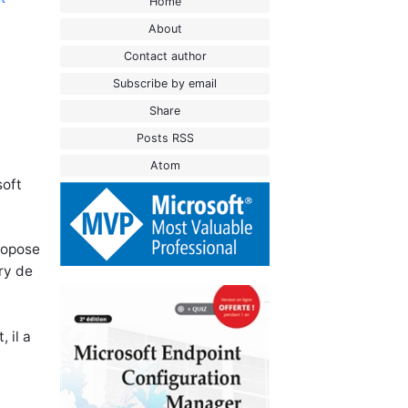
Home
About
Contact author
Subscribe by email
Share
Posts RSS
Atom
soft
ropose
ory de
 il a