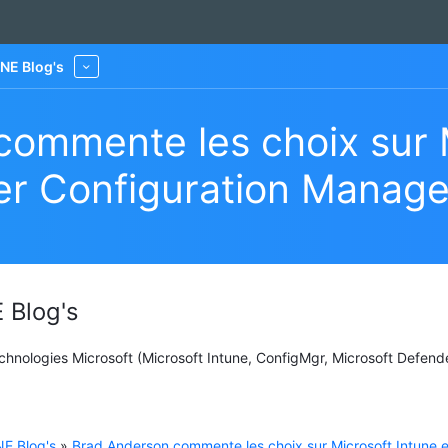
NE Blog's
More
ommente les choix sur M
er Configuration Manage
 Blog's
Technologies Microsoft (Microsoft Intune, ConfigMgr, Microsoft Defend
E Blog's
»
Brad Anderson commente les choix sur Microsoft Intune e