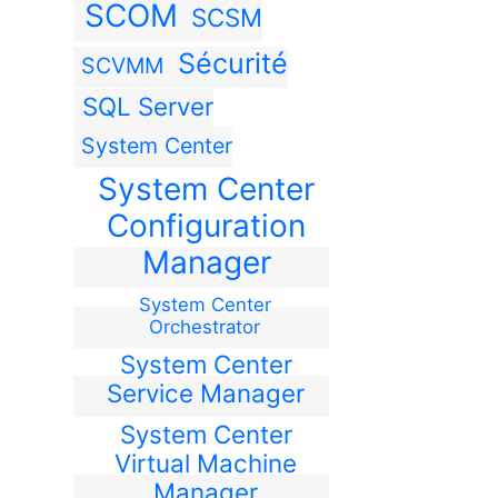
SCOM
SCSM
Sécurité
SCVMM
SQL Server
System Center
System Center
Configuration
Manager
System Center
Orchestrator
System Center
Service Manager
System Center
Virtual Machine
Manager