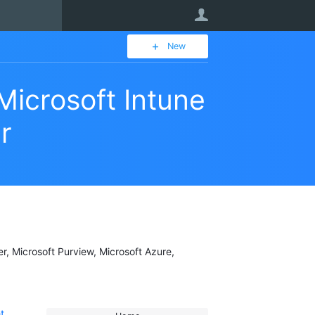
User
New
icrosoft Intune
r
er, Microsoft Purview, Microsoft Azure,
t