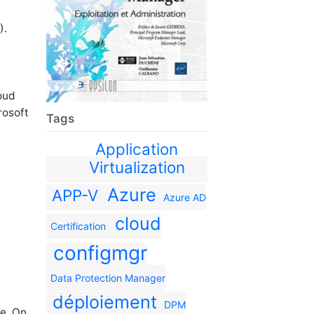
).
loud
rosoft
Tags
Application
Virtualization
Azure
APP-V
Azure AD
cloud
Certification
configmgr
Data Protection Manager
déploiement
DPM
ne. On