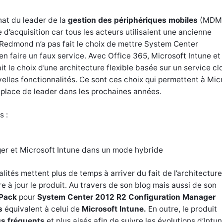
hat du leader de la
gestion des périphériques mobiles
(MDM
re d’acquisition car tous les acteurs utilisaient une ancienne
e Redmond n’a pas fait le choix de mettre System Center
n faire un faux service. Avec Office 365, Microsoft Intune et
ait le choix d’une architecture flexible basée sur un service c
lles fonctionnalités. Ce sont ces choix qui permettent à Mic
a place de leader dans les prochaines années.
s :
er et Microsoft Intune dans un mode hybride
lités mettent plus de temps à arriver du fait de l’architecture
tre à jour le produit. Au travers de son blog mais aussi de son
 Pack
pour
System Center 2012 R2 Configuration Manager
s
équivalent à celui de
Microsoft Intune.
En outre, le produit
s fréquents
et plus aisés afin de suivre les évolutions d’Intu