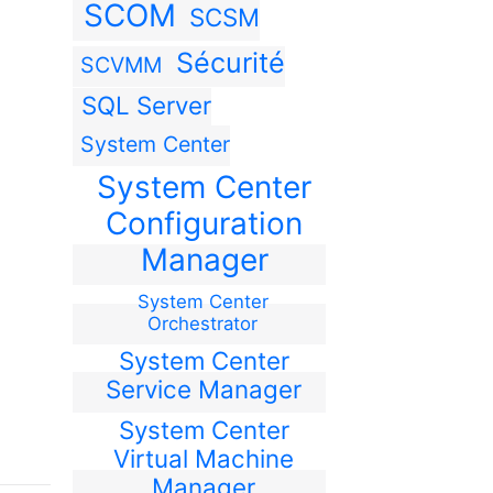
SCOM
SCSM
Sécurité
SCVMM
SQL Server
System Center
System Center
Configuration
Manager
System Center
Orchestrator
System Center
Service Manager
System Center
Virtual Machine
Manager