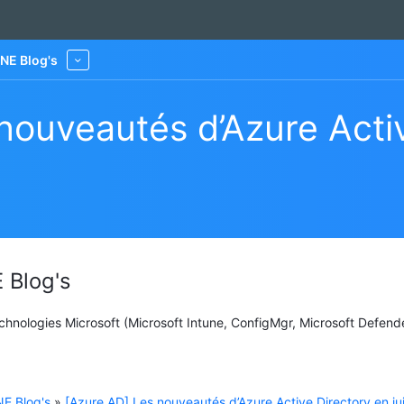
NE Blog's
More
nouveautés d’Azure Acti
 Blog's
Technologies Microsoft (Microsoft Intune, ConfigMgr, Microsoft Defend
E Blog's
»
[Azure AD] Les nouveautés d’Azure Active Directory en ju