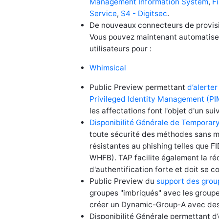
Management Information System
,
F
Service
,
S4 - Digitsec
.
De nouveaux connecteurs de provisio
Vous pouvez maintenant automatiser 
utilisateurs pour :
Whimsical
Public Preview permettant
d’alerter
Privileged Identity Management (PI
les affectations font l'objet d'un su
Disponibilité Générale de Temporar
toute sécurité des méthodes sans mo
résistantes au phishing telles que 
WHFB). TAP facilite également la ré
d'authentification forte et doit se 
Public Preview du
support des grou
groupes "imbriqués" avec les group
créer un Dynamic-Group-A avec des
Disponibilité Générale permettant 