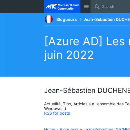
Site
Blogueurs
Jean-Sébastien DUCHE
[Azure AD] Les 
juin 2022
Jean-Sébastien DUCHENE
Actualité, Tips, Articles sur l'ensemble des 
Windows...)
RSS for posts
Home
»
Blogueurs
»
Jean-Sébastien DUCHEN