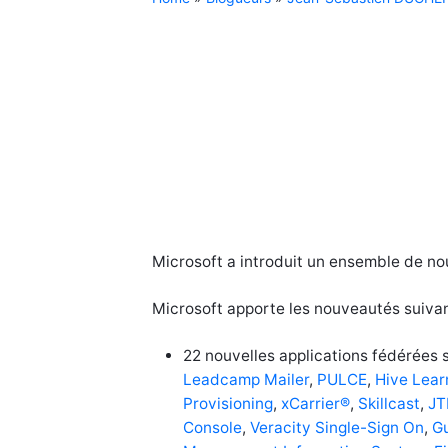
Microsoft a introduit un ensemble de n
Microsoft apporte les nouveautés suivan
22 nouvelles applications fédérées 
Leadcamp Mailer
,
PULCE
,
Hive Lear
Provisioning
,
xCarrier®
,
Skillcast
,
JT
Console
,
Veracity Single-Sign On
,
Gu