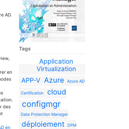
re AD.
Tags
view,
Application
Virtualization
rer en
Azure
thodes
APP-V
Azure AD
cloud
es
Certification
cation.
configmgr
r des
nt
Data Protection Manager
déploiement
DPM
AD en