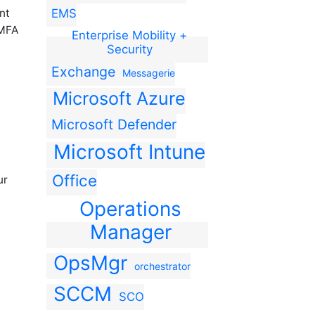
nt
EMS
 MFA
Enterprise Mobility +
Security
Exchange
Messagerie
Microsoft Azure
Microsoft Defender
Microsoft Intune
Office
ur
Operations
Manager
OpsMgr
orchestrator
SCCM
SCO