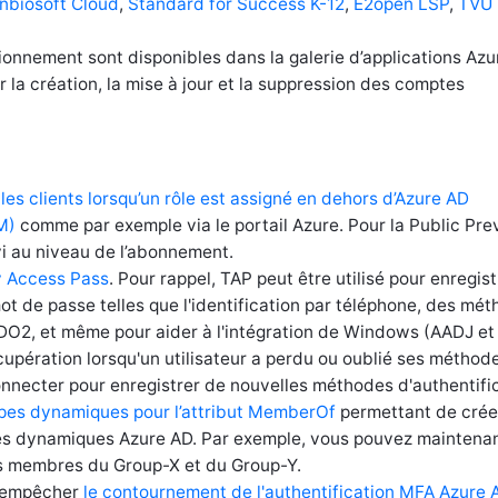
inbiosoft Cloud
,
Standard for Success K-12
,
E2open LSP
,
TVU
nnement sont disponibles dans la galerie d’applications Azu
la création, la mise à jour et la suppression des comptes
 les clients lorsqu’un rôle est assigné en dehors d’Azure AD
M)
comme par exemple via le portail Azure. Pour la Public Pre
ivi au niveau de l’abonnement.
y Access Pass
. Pour rappel, TAP peut être utilisé pour enregist
t de passe telles que l'identification par téléphone, des mé
FIDO2, et même pour aider à l'intégration de Windows (AADJ et
cupération lorsqu'un utilisateur a perdu ou oublié ses méthod
connecter pour enregistrer de nouvelles méthodes d'authentifi
pes dynamiques pour l’attribut MemberOf
permettant de crée
es dynamiques Azure AD. Par exemple, vous pouvez maintena
 membres du Group-X et du Group-Y.
d’empêcher
le contournement de l'authentification MFA Azure 