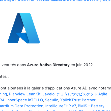
ouveautés dans
Azure Active Directory
en juin 2022.
tes :
sont ajoutées à la galerie d’applications Azure AD avec notam
ning
,
Planview LeanKit
,
Javelo
,
きょうしつでビスケット,Agile
RA
,
InnerSpace inTELLO
,
Seculio
,
XplicitTrust Partner
ardium Data Protection
,
IntellicureEHR v7
,
BMIS - Battery