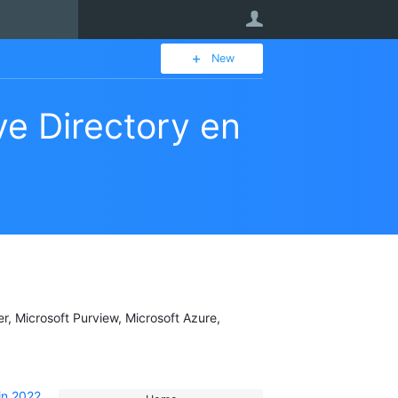
User
New
ve Directory en
er, Microsoft Purview, Microsoft Azure,
in 2022