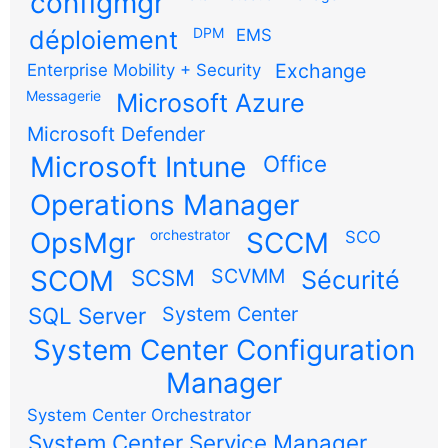
configmgr
DPM
déploiement
EMS
Exchange
Enterprise Mobility + Security
Messagerie
Microsoft Azure
Microsoft Defender
Microsoft Intune
Office
Operations Manager
OpsMgr
orchestrator
SCCM
SCO
SCOM
SCSM
SCVMM
Sécurité
SQL Server
System Center
System Center Configuration
Manager
System Center Orchestrator
System Center Service Manager