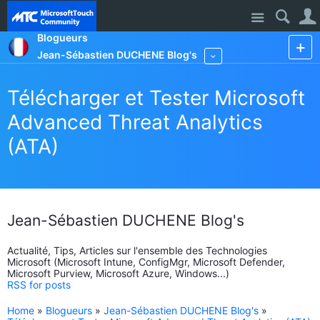
Site
Blogueurs
Jean-Sébastien DUCHENE Blog's
More
Télécharger et Tester Microsoft
Advanced Threat Analytics
(ATA)
Jean-Sébastien DUCHENE Blog's
Actualité, Tips, Articles sur l'ensemble des Technologies
Microsoft (Microsoft Intune, ConfigMgr, Microsoft Defender,
Microsoft Purview, Microsoft Azure, Windows...)
RSS for posts
Home
»
Blogueurs
»
Jean-Sébastien DUCHENE Blog's
»