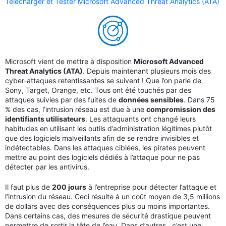
Télécharger et Tester Microsoft Advanced Threat Analytics (ATA)
Microsoft vient de mettre à disposition
Microsoft Advanced
Threat Analytics (ATA)
. Depuis maintenant plusieurs mois des
cyber-attaques retentissantes se suivent ! Que l’on parle de
Sony, Target, Orange, etc. Tous ont été touchés par des
attaques suivies par des fuites de
données sensibles
. Dans 75
% des cas, l’intrusion réseau est due à une
compromission des
identifiants utilisateurs
. Les attaquants ont changé leurs
habitudes en utilisant les outils d’administration légitimes plutôt
que des logiciels malveillants afin de se rendre invisibles et
indétectables. Dans les attaques ciblées, les pirates peuvent
mettre au point des logiciels dédiés à l’attaque pour ne pas
détecter par les antivirus.
Il faut plus de
200 jours
à l’entreprise pour détecter l’attaque et
l’intrusion du réseau. Ceci résulte à un coût moyen de 3,5 millions
de dollars avec des conséquences plus ou moins importantes.
Dans certains cas, des mesures de sécurité drastique peuvent
permettre de sortir la tête de l’eau. Dans d’autres, c’est une