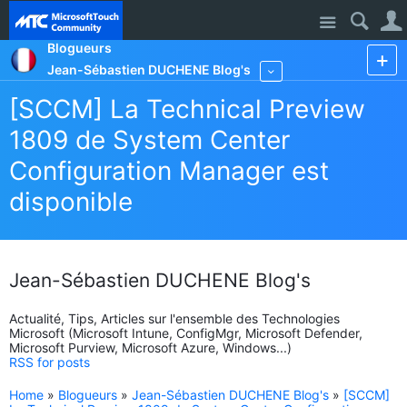
Site
Blogueurs
Jean-Sébastien DUCHENE Blog's
More
[SCCM] La Technical Preview
1809 de System Center
Configuration Manager est
disponible
Jean-Sébastien DUCHENE Blog's
Actualité, Tips, Articles sur l'ensemble des Technologies
Microsoft (Microsoft Intune, ConfigMgr, Microsoft Defender,
Microsoft Purview, Microsoft Azure, Windows...)
RSS for posts
Home
»
Blogueurs
»
Jean-Sébastien DUCHENE Blog's
»
[SCCM]