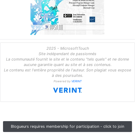
2025 - MicrosoftTouch
Site indépendant de passionnés
La communauté fournit le site et le contenu "tels quels" et ne donne
aucune garantie quant au site et à ses contenus.
Le contenu est l'entière propriété de l'auteur. Son plagiat vous expose
à des poursuites.
Powered by
VERINT
Blogueurs requires membership for participation - click to join