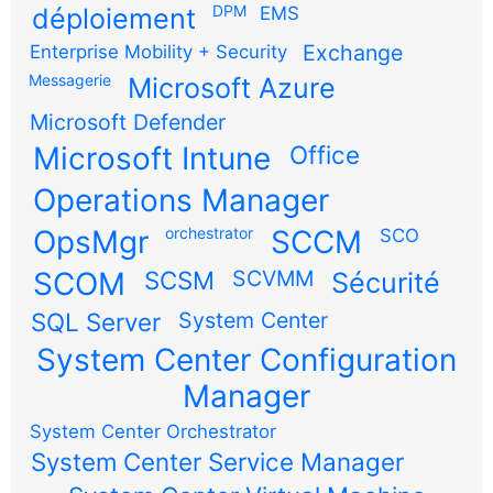
DPM
déploiement
EMS
Exchange
Enterprise Mobility + Security
Messagerie
Microsoft Azure
Microsoft Defender
Microsoft Intune
Office
Operations Manager
OpsMgr
orchestrator
SCCM
SCO
SCOM
SCSM
SCVMM
Sécurité
SQL Server
System Center
System Center Configuration
Manager
System Center Orchestrator
System Center Service Manager