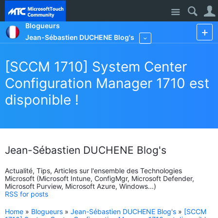
Site
Blogueurs
Jean-Sébastien DUCHENE Blog's
More
[SCCM 1710] System Center
Configuration Manager 1710 est
disponible !
Jean-Sébastien DUCHENE Blog's
Actualité, Tips, Articles sur l'ensemble des Technologies
Microsoft (Microsoft Intune, ConfigMgr, Microsoft Defender,
Microsoft Purview, Microsoft Azure, Windows...)
RSS for posts
Home
»
Blogueurs
»
Jean-Sébastien DUCHENE Blog's
»
[SCCM