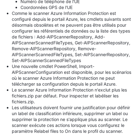
Numéro de téléphone de l'UE
Coordonnées GPS de l'UE
Comme le scanner Azure Information Protection est
configuré depuis le portail Azure, les cmdlets suivants sont
désormais obsolètes et ne peuvent pas être utilisés pour
configurer les référentiels de données ou la liste des types
de fichiers : Add-AIPScannerRepository, Add-
AIPScannerScannedFileTypes, Get-AIPScannerRepository,
Remove-AIPScannerRepository, Remove-
AIPScannerScannedFileTypes, Set-AIPScannerRepository,
Set-AIPScannerScannedFileTypes
Une nouvelle cmdlet PowerShell, Import-
AIPScannerConfiguration est disponible, pour les scénarios
où le scanner Azure Information Protection ne peut
télécharger sa configuration depuis le portail Azure.
Le scanner Azure Information Protection n'exclut plus les
fichiers.zip par défaut. Pour inspecter et labéliser les
fichiers.zip.
Les utilisateurs doivent fournir une justification pour définir
un label de classification inférieure, supprimer un label ou
supprimer la protection ne s'applique plus au scanner. Le
scanner exécute ces actions lorsque vous configurez le
paramètre Relabel files to On dans le profil du scanner.