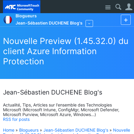
Site
Blogueurs
Jean-Sébastien DUCHENE Blog's
More
Nouvelle Preview (1.45.32.0) du
client Azure Information
Protection
Jean-Sébastien DUCHENE Blog's
Actualité, Tips, Articles sur l'ensemble des Technologies
Microsoft (Microsoft Intune, ConfigMgr, Microsoft Defender,
Microsoft Purview, Microsoft Azure, Windows...)
RSS for posts
Home
»
Blogueurs
»
Jean-Sébastien DUCHENE Blog's
»
Nouvelle