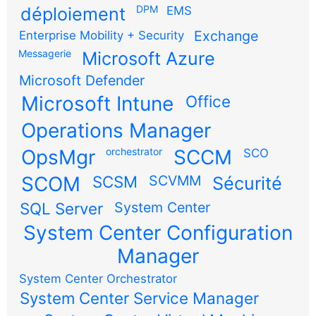
DPM
déploiement
EMS
Exchange
Enterprise Mobility + Security
Messagerie
Microsoft Azure
Microsoft Defender
Microsoft Intune
Office
Operations Manager
OpsMgr
orchestrator
SCCM
SCO
SCOM
SCSM
SCVMM
Sécurité
SQL Server
System Center
System Center Configuration
Manager
System Center Orchestrator
System Center Service Manager