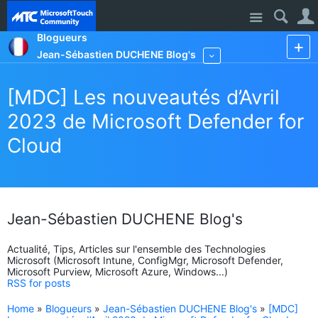
Site
Blogueurs
Jean-Sébastien DUCHENE Blog's
More
[MDC] Les nouveautés d’Avril
2023 de Microsoft Defender for
Cloud
Jean-Sébastien DUCHENE Blog's
Actualité, Tips, Articles sur l'ensemble des Technologies
Microsoft (Microsoft Intune, ConfigMgr, Microsoft Defender,
Microsoft Purview, Microsoft Azure, Windows...)
RSS for posts
Home
»
Blogueurs
»
Jean-Sébastien DUCHENE Blog's
»
[MDC]