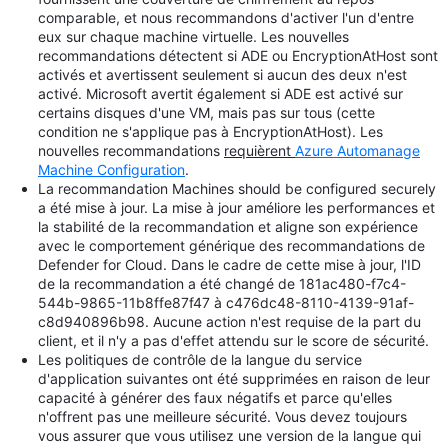
comparable, et nous recommandons d'activer l'un d'entre
eux sur chaque machine virtuelle. Les nouvelles
recommandations détectent si ADE ou EncryptionAtHost sont
activés et avertissent seulement si aucun des deux n'est
activé. Microsoft avertit également si ADE est activé sur
certains disques d'une VM, mais pas sur tous (cette
condition ne s'applique pas à EncryptionAtHost). Les
nouvelles recommandations
requièrent
Azure Automanage
Machine Configuration
.
La recommandation Machines should be configured securely
a été mise à jour. La mise à jour améliore les performances et
la stabilité de la recommandation et aligne son expérience
avec le comportement générique des recommandations de
Defender for Cloud. Dans le cadre de cette mise à jour, l'ID
de la recommandation a été changé de 181ac480-f7c4-
544b-9865-11b8ffe87f47 à c476dc48-8110-4139-91af-
c8d940896b98. Aucune action n'est requise de la part du
client, et il n'y a pas d'effet attendu sur le score de sécurité.
Les politiques de contrôle de la langue du service
d'application suivantes ont été supprimées en raison de leur
capacité à générer des faux négatifs et parce qu'elles
n'offrent pas une meilleure sécurité. Vous devez toujours
vous assurer que vous utilisez une version de la langue qui