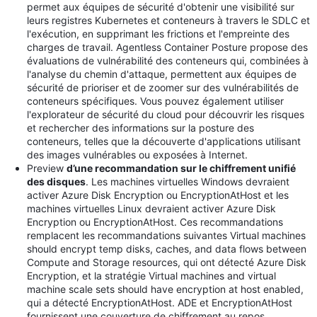
permet aux équipes de sécurité d'obtenir une visibilité sur
leurs registres Kubernetes et conteneurs à travers le SDLC et
l'exécution, en supprimant les frictions et l'empreinte des
charges de travail. Agentless Container Posture propose des
évaluations de vulnérabilité des conteneurs qui, combinées à
l'analyse du chemin d'attaque, permettent aux équipes de
sécurité de prioriser et de zoomer sur des vulnérabilités de
conteneurs spécifiques. Vous pouvez également utiliser
l'explorateur de sécurité du cloud pour découvrir les risques
et rechercher des informations sur la posture des
conteneurs, telles que la découverte d'applications utilisant
des images vulnérables ou exposées à Internet.
Preview
d’une recommandation sur le chiffrement unifié
des disques
. Les machines virtuelles Windows devraient
activer Azure Disk Encryption ou EncryptionAtHost et les
machines virtuelles Linux devraient activer Azure Disk
Encryption ou EncryptionAtHost. Ces recommandations
remplacent les recommandations suivantes Virtual machines
should encrypt temp disks, caches, and data flows between
Compute and Storage resources, qui ont détecté Azure Disk
Encryption, et la stratégie Virtual machines and virtual
machine scale sets should have encryption at host enabled,
qui a détecté EncryptionAtHost. ADE et EncryptionAtHost
fournissent une couverture de chiffrement au repos