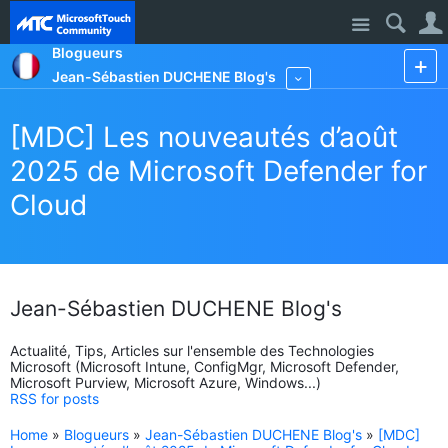
Site
Blogueurs
Jean-Sébastien DUCHENE Blog's
More
[MDC] Les nouveautés d’août
2025 de Microsoft Defender for
Cloud
Jean-Sébastien DUCHENE Blog's
Actualité, Tips, Articles sur l'ensemble des Technologies
Microsoft (Microsoft Intune, ConfigMgr, Microsoft Defender,
Microsoft Purview, Microsoft Azure, Windows...)
RSS for posts
Home
»
Blogueurs
»
Jean-Sébastien DUCHENE Blog's
»
[MDC]