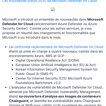
Les nouveautés d’août 2025 de Microsoft Defender for Cloud
Microsoft a introduit un ensemble de nouveautés dans
Microsoft
Defender for Cloud
(anciennement Azure Defender ou Azure
Security Center). Comme pour les autres services, je vous
propose un résumé des changements et fonctionnalités que
Microsoft a pu introduire dans le mois.
La
conformité réglementaire de Microsoft Defender for Cloud
étend sa prise en charge à quatre nouveaux cadres dans les
environnements Azure, AWS et GCP :
Digital Operational Resilience Act (DORA)
European Union Artificial Intelligence Act (EU AI Act)
Korean Information Security Management System for
Public Cloud (k-ISMS-P)
Center for Internet Security (CIS) Microsoft Azure
Foundations Benchmark v3.0
L'analyseur de vulnérabilité de Microsoft Defender for Cloud,
alimenté par Microsoft Defender Vulnerability Management,
étend
sa couverture d'analyse aux images de conteneurs
Chainguard
, et identifie les vulnérabilités dans Chainguard
Images et Wolfi pour valider qu'ils expédient les versions les