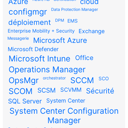
Azure
cloud
configmgr
Data Protection Manager
DPM
déploiement
EMS
Exchange
Enterprise Mobility + Security
Messagerie
Microsoft Azure
Microsoft Defender
Microsoft Intune
Office
Operations Manager
OpsMgr
orchestrator
SCCM
SCO
SCOM
SCSM
SCVMM
Sécurité
SQL Server
System Center
System Center Configuration
Manager