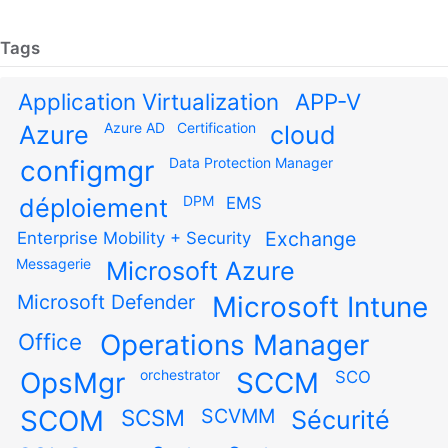
Tags
Application Virtualization
APP-V
Azure AD
Certification
Azure
cloud
configmgr
Data Protection Manager
DPM
déploiement
EMS
Exchange
Enterprise Mobility + Security
Messagerie
Microsoft Azure
Microsoft Defender
Microsoft Intune
Office
Operations Manager
OpsMgr
orchestrator
SCCM
SCO
SCOM
SCSM
SCVMM
Sécurité