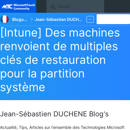
Site
Blogueurs
Jean-Sébastien DUCHENE Blog's
New
More
[Intune] Des machines
renvoient de multiples
clés de restauration
pour la partition
système
Jean-Sébastien DUCHENE Blog's
Actualité, Tips, Articles sur l'ensemble des Technologies Microsoft