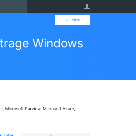
User
New
étrage Windows
er, Microsoft Purview, Microsoft Azure,
Updates