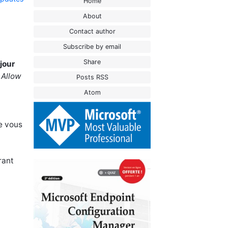
Home
About
Contact author
Subscribe by email
Share
jour
«
Allow
Posts RSS
Atom
e vous
rant