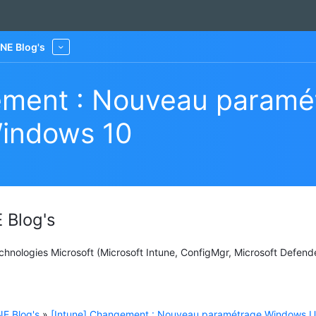
NE Blog's
More
ement : Nouveau param
indows 10
 Blog's
Technologies Microsoft (Microsoft Intune, ConfigMgr, Microsoft Defend
E Blog's
»
[Intune] Changement : Nouveau paramétrage Windows 