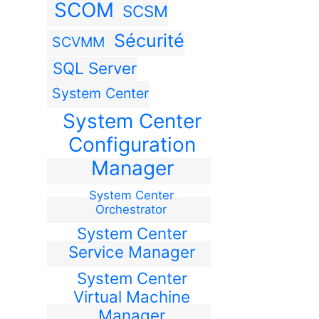
SCOM
SCSM
Sécurité
SCVMM
SQL Server
System Center
System Center
Configuration
Manager
System Center
Orchestrator
System Center
Service Manager
System Center
Virtual Machine
Manager