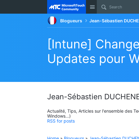
Site
Blogueurs
Jean-Sébastien DUCHE
[Intune] Chang
Updates pour W
Jean-Sébastien DUCHENE
Actualité, Tips, Articles sur l'ensemble des 
Windows...)
RSS for posts
Home
»
Blogueurs
»
Jean-Sébastien DUCHEN