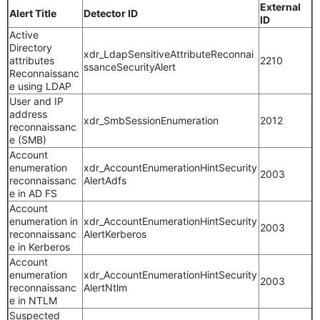
External
Alert Title
Detector ID
ID
Active
Directory
xdr_LdapSensitiveAttributeReconnai
attributes
2210
ssanceSecurityAlert
Reconnaissanc
e using LDAP
User and IP
address
xdr_SmbSessionEnumeration
2012
reconnaissanc
e (SMB)
Account
enumeration
xdr_AccountEnumerationHintSecurity
2003
reconnaissanc
AlertAdfs
e in AD FS
Account
enumeration in
xdr_AccountEnumerationHintSecurity
2003
reconnaissanc
AlertKerberos
e in Kerberos
Account
enumeration
xdr_AccountEnumerationHintSecurity
2003
reconnaissanc
AlertNtlm
e in NTLM
Suspected