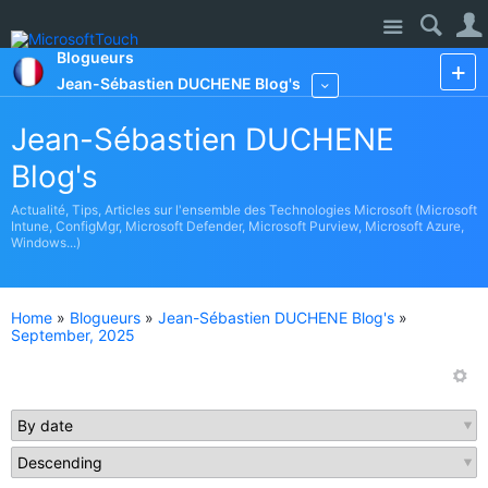
Site
Blogueurs
Jean-Sébastien DUCHENE Blog's
More
Jean-Sébastien DUCHENE
Blog's
Actualité, Tips, Articles sur l'ensemble des Technologies Microsoft (Microsoft
Intune, ConfigMgr, Microsoft Defender, Microsoft Purview, Microsoft Azure,
Windows...)
Home
»
Blogueurs
»
Jean-Sébastien DUCHENE Blog's
»
September, 2025