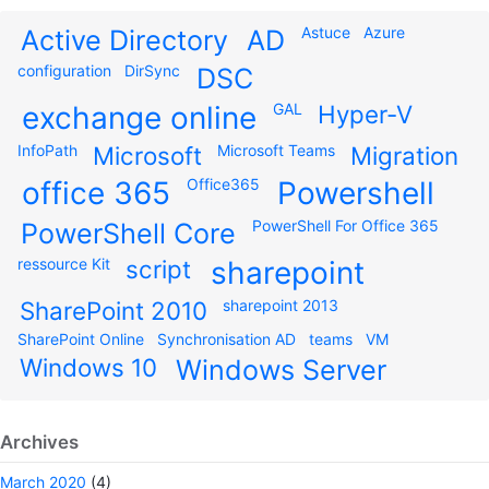
Astuce
Azure
Active Directory
AD
configuration
DirSync
DSC
exchange online
GAL
Hyper-V
InfoPath
Microsoft
Microsoft Teams
Migration
office 365
Office365
Powershell
PowerShell For Office 365
PowerShell Core
ressource Kit
script
sharepoint
SharePoint 2010
sharepoint 2013
SharePoint Online
Synchronisation AD
teams
VM
Windows 10
Windows Server
Archives
March 2020
(4)