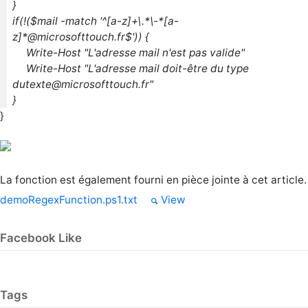
}
if(!($mail -match '^[a-z]+\.*\-*[a-
z]*@microsofttouch.fr$')) {
Write-Host "L'adresse mail n'est pas valide"
Write-Host "L'adresse mail doit-être du type
dutexte@microsofttouch.fr"
}
}
La fonction est également fourni en pièce jointe à cet article.
demoRegexFunction.ps1.txt
View
Facebook Like
Tags