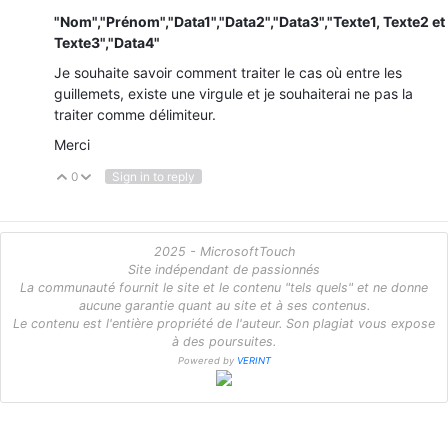
"Nom","Prénom","Data1","Data2","Data3","Texte1, Texte2 et
Texte3","Data4"
Je souhaite savoir comment traiter le cas où entre les
guillemets, existe une virgule et je souhaiterai ne pas la
traiter comme délimiteur.
Merci
0
Sign in to reply
Vote Up
Vote Down
2025 - MicrosoftTouch
Site indépendant de passionnés
La communauté fournit le site et le contenu "tels quels" et ne donne
aucune garantie quant au site et à ses contenus.
Le contenu est l'entière propriété de l'auteur. Son plagiat vous expose
à des poursuites.
Powered by
VERINT