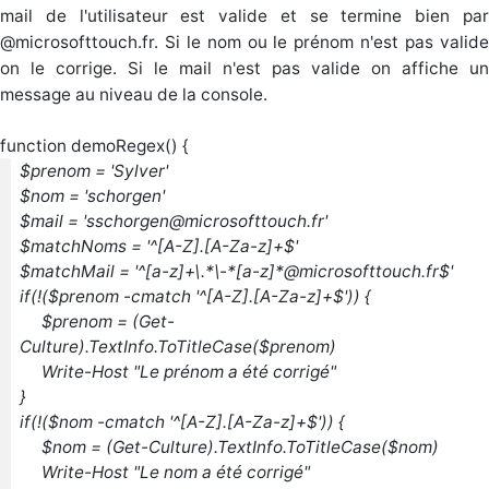
mail de l'utilisateur est valide et se termine bien par
@microsofttouch.fr. Si le nom ou le prénom n'est pas valide
on le corrige. Si le mail n'est pas valide on affiche un
message au niveau de la console.
function demoRegex() {
$prenom = 'Sylver'
$nom = 'schorgen'
$mail = 'sschorgen@microsofttouch.fr'
$matchNoms = '^[A-Z].[A-Za-z]+$'
$matchMail = '^[a-z]+\.*\-*[a-z]*@microsofttouch.fr$'
if(!($prenom -cmatch '^[A-Z].[A-Za-z]+$')) {
$prenom = (Get-
Culture).TextInfo.ToTitleCase($prenom)
Write-Host "Le prénom a été corrigé"
}
if(!($nom -cmatch '^[A-Z].[A-Za-z]+$')) {
$nom = (Get-Culture).TextInfo.ToTitleCase($nom)
Write-Host "Le nom a été corrigé"