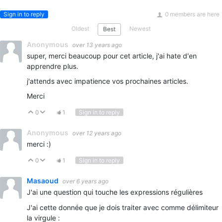
Sign in to reply
0 members are here
Oldest
Newest
Best
Anonymous
over 13 years ago
super, merci beaucoup pour cet article, j'ai hate d'en
apprendre plus.
j'attends avec impatience vos prochaines articles.
Merci
0
1
Sign in to reply
Vote Up
Vote Down
Anonymous
over 12 years ago
merci :)
0
1
Sign in to reply
Vote Up
Vote Down
Masaoud
over 6 years ago
J'ai une question qui touche les expressions régulières
J'ai cette donnée que je dois traiter avec comme délimiteur
la virgule :