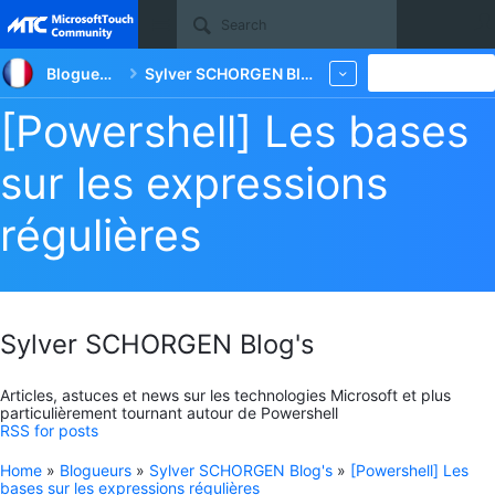
Site
Blogueurs
Sylver SCHORGEN Blog's
New
More
[Powershell] Les bases
sur les expressions
régulières
Sylver SCHORGEN Blog's
Articles, astuces et news sur les technologies Microsoft et plus
particulièrement tournant autour de Powershell
RSS for posts
Home
»
Blogueurs
»
Sylver SCHORGEN Blog's
»
[Powershell] Les
bases sur les expressions régulières