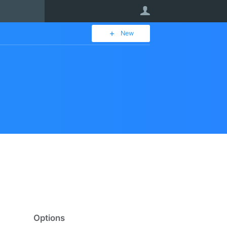
User
New
Options