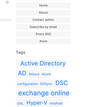
More
Home
About
Contact author
/2/2014
Subscribe by email
Posts RSS
Atom
Tags
Active Directory
AD
Astuce
Azure
DSC
configuration
DirSync
exchange online
Hyper-V
GAL
InfoPath