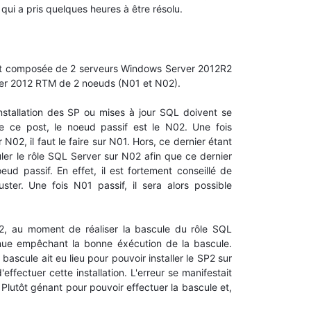
ui a pris quelques heures à être résolu.
s est composée de 2 serveurs Windows Server 2012R2
rver 2012 RTM de 2 noeuds (N01 et N02).
nstallation des SP ou mises à jour SQL doivent se
de ce post, le noeud passif est le N02. Une fois
 N02, il faut le faire sur N01. Hors, ce dernier étant
uler le rôle SQL Server sur N02 afin que ce dernier
ud passif. En effet, il est fortement conseillé de
ter. Une fois N01 passif, il sera alors possible
02, au moment de réaliser la bascule du rôle SQL
enue empêchant la bonne éxécution de la bascule.
bascule ait eu lieu pour pouvoir installer le SP2 sur
effectuer cette installation. L'erreur se manifestait
lutôt génant pour pouvoir effectuer la bascule et,