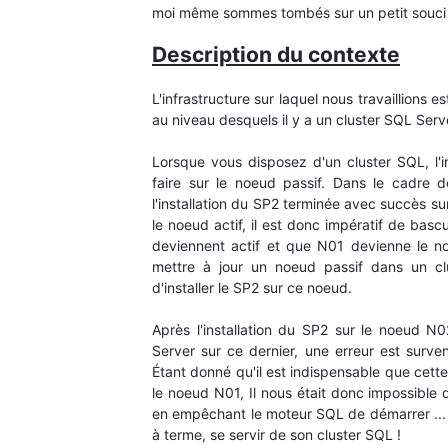
moi même sommes tombés sur un petit souci q
Description du contexte
L'infrastructure sur laquel nous travaillion
au niveau desquels il y a un cluster SQL Se
Lorsque vous disposez d'un cluster SQL, l'i
faire sur le noeud passif. Dans le cadre 
l'installation du SP2 terminée avec succès sur
le noeud actif, il est donc impératif de basc
deviennent actif et que N01 devienne le noe
mettre à jour un noeud passif dans un clus
d'installer le SP2 sur ce noeud.
Après l'installation du SP2 sur le noeud N
Server sur ce dernier, une erreur est surv
Étant donné qu'il est indispensable que cette 
le noeud N01, Il nous était donc impossible d'
en empêchant le moteur SQL de démarrer ... P
à terme, se servir de son cluster SQL !