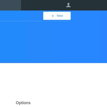
User
New
Options