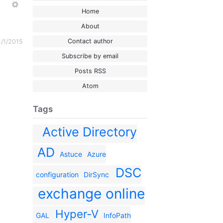
More
Home
About
Contact author
1/1/2015
Subscribe by email
Posts RSS
Atom
Tags
Active Directory
AD
Astuce
Azure
DSC
configuration
DirSync
exchange online
Hyper-V
GAL
InfoPath