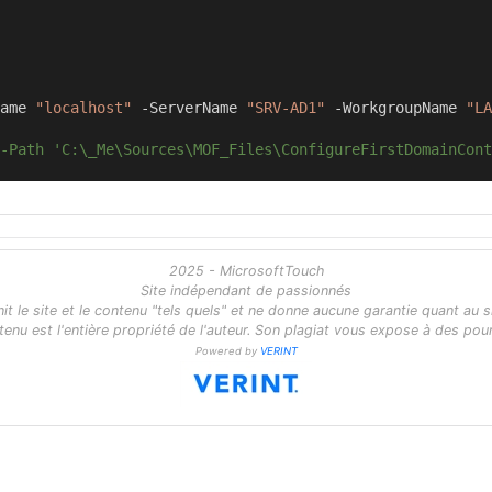
ame 
"localhost"
-
ServerName 
"SRV-AD1"
-
WorkgroupName 
"LA
-Path 'C:\_Me\Sources\MOF_Files\ConfigureFirstDomainCont
2025 - MicrosoftTouch
Site indépendant de passionnés
 le site et le contenu "tels quels" et ne donne aucune garantie quant au s
tenu est l'entière propriété de l'auteur. Son plagiat vous expose à des pour
Powered by
VERINT