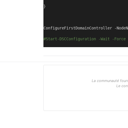
}
ConfigureFirstDomainController 
-
NodeN
#Start-DSCConfiguration -Wait -Force 
La communauté fournit
Le con