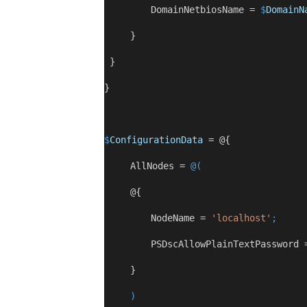
 DomainNetbiosName 
=
$
DomainN
 }
 }
}
$
ConfigurationData
=
 @{
 AllNodes 
=
@(
 @{
 NodeName 
=
'localhost'
;
 PSDscAllowPlainTextPassword 
 }
)