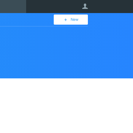
User
New