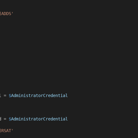
]ADDS'
l 
=
$
AdministratorCredential
d 
=
$
AdministratorCredential
]RSAT'