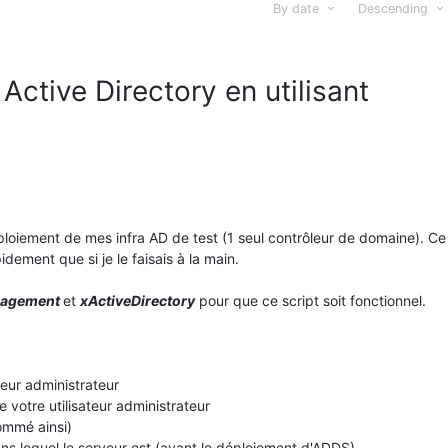
By date
Descending
Active Directory en utilisant
éploiement de mes infra AD de test (1 seul contrôleur de domaine). Ce
ement que si je le faisais à la main.
agement
et
xActiveDirectory
pour que ce script soit fonctionnel.
teur administrateur
 votre utilisateur administrateur
ommé ainsi)
s lequel le serveur est (avant le déploiement d'ADDS)