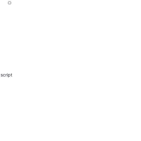
More
27/11/2017
 script