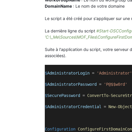
DomainName
: Le nom de votre domaine
Le script a été créé pour s'appliquer sur une 
La dernière ligne du script
#Start-DSCConfigu
'C:\_Me\Sources\MOF_Files\ConfigureFirstDom
Suite à l'application du script, votre serveu
associées).
$
AdministratorLogin
=
'Administrator'
$
AdministratorPassword
=
'P@$$w0rd'
$
SecurePassword
=
ConvertTo-SecureStr
$
AdministratorCredential
=
New-Object
Configuration
ConfigureFirstDomainCon