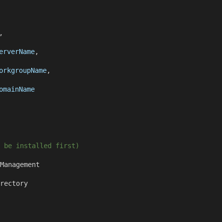
,
erverName
,
orkgroupName
,
omainName
 be installed first)
Management
rectory