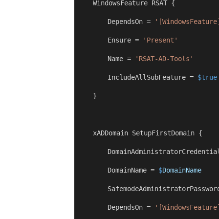
 WindowsFeature RSAT {
 DependsOn 
=
'[WindowsFeature
 Ensure 
=
'Present'
 Name 
=
'RSAT-AD-Tools'
 IncludeAllSubFeature 
=
$true
 }
 xADDomain SetupFirstDomain {
 DomainAdministratorCredentia
 DomainName 
=
$
DomainName
 SafemodeAdministratorPasswor
 DependsOn 
=
'[WindowsFeature