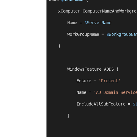
 xComputer ComputerNameAndWorkgro
 Name 
=
$
ServerName
 WorkGroupName 
=
$
WorkgroupNa
 }
 WindowsFeature ADDS {
 Ensure 
=
'Present'
 Name 
=
'AD-Domain-Servic
 IncludeAllSubFeature 
=
$
 }