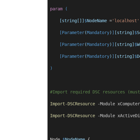
param
(
[string[]]
$
NodeName
=
'localhost'
[Parameter
(
Mandatory
)
]
[string]
$
S
[Parameter
(
Mandatory
)
]
[string]
$
W
[Parameter
(
Mandatory
)
]
[string]
$
D
)
#Import required DSC resources (must
Import-DSCResource
-
Module xComputer
Import-DSCResource
-
Module xActiveDi
 Node 
$
NodeName
 {