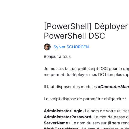
[PowerShell] Déployer 
PowerShell DSC
Sylver SCHORGEN
Bonjour à tous,
Je me suis fait un petit script DSC pour le d
me permet de déployer mes DC bien plus rapid
Il faut disposer des modules
xComputerMan
Le script dispose de paramètre obligatoire :
AdministratorLogin
: Le nom de votre utilisa
AdministratorPassword
: Le mot de passe de
ServerName
: Le nom du serveur (il sera ren
WorkGroupName
: Le nom du workgroup dan