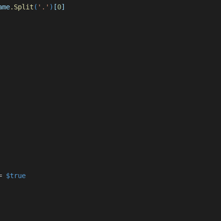
ame
.Split
(
'.'
)
[
0
]
=
$true