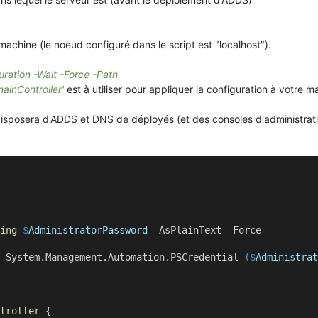
machine (le noeud configuré dans le script est "localhost").
ration -Wait -Force -Path
ainController'
est à utiliser pour appliquer la configuration à votre m
r disposera d'ADDS et DNS de déployés (et des consoles d'administrat
ing
$
AdministratorPassword
-
AsPlainText 
-
Force
 System.Management.Automation.PSCredential 
($
Administrat
troller
 {