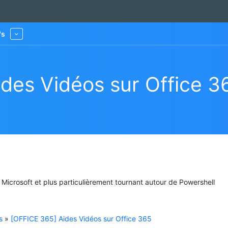
's
More
des Vidéos sur Office 3
s Microsoft et plus particulièrement tournant autour de Powershell
s
»
[OFFICE 365] Aides Vidéos sur Office 365