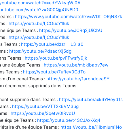
.youtube.com/watch?v=edYWkyqWj0A
.youtube.com/watch?v=G00QjpON8D0
Teams :
https://www.youtube.com/watch?v=WDtTORjNS7k
ms :
https://youtu.be/fjCOucY1Iuk
ne équipe Teams :
https://youtu.be/JCRq2jUiCbU
ms :
https://youtu.be/fjCOucY1Iuk
s Teams :
https://youtu.be/dzzr_HL3_a0
ms :
https://youtu.be/PdsacrXj5dg
ans Teams :
https://youtu.be/pvFFwsfy9jk
 une équipe Teams :
https://youtu.be/mbklbabv7ew
ans Teams :
https://youtu.be/7ufiev0GdTo
om d'un canal Teams :
https://youtu.be/1arondceaSY
aux récemment supprimés dans Teams
ment supprimé dans Teams :
https://youtu.be/axk6YHeyd1s
eams :
https://youtu.be/VTT2k6VM3ug
ams :
https://youtu.be/Sqetw0IRvdU
e équipe Teams :
https://youtu.be/t4SCJAx-Xq4
iétaire d'une équipe Teams :
https://youtu.be/l1ibmIum1No