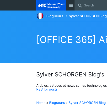
Site
Blogueurs
Sylver SCHORGEN Blog
[OFFICE 365] Ai
Sylver SCHORGEN Blog's
Articles, astuces et news sur les technologie
RSS for posts
Home
»
Blogueurs
»
Sylver SCHORGEN Blog'