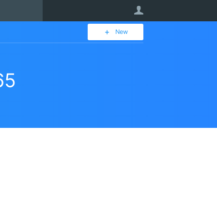
User
New
65