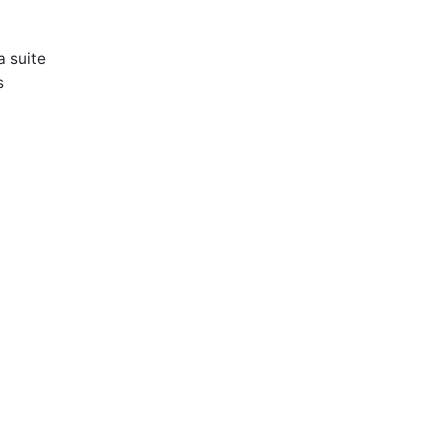
a suite
s