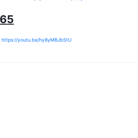
365
:
https://youtu.be/hy8yMBJbStU