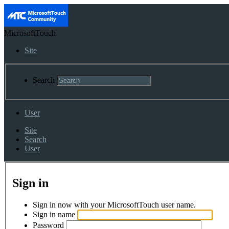
MicrosoftTouch
Site
Search
User
Site
Search
User
Sign in
Sign in now with your MicrosoftTouch user name.
Sign in name
Password